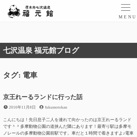
コ
ン
テ
MEN
ン
ツ
へ
ス
七沢温泉 福元館ブログ
キ
ッ
プ
タグ:
電車
京王れーるランドに行った話
投
投
2016年11月8日
fukumotokan
稿
稿
日
者
こんにちは！先日息子二人を連れて向かったのは京王れーるランド
です＾＾多摩動物公園の道挟んだ隣にあります！最寄り駅は多摩モ
ノレールの多摩動物公園前駅です。車だと１時間で着きますよ♪電車