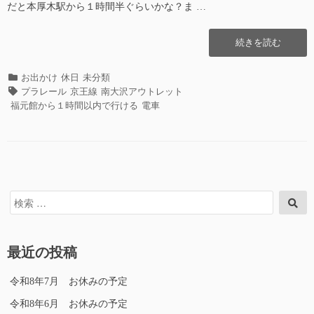
だと本厚木駅から１時間半ぐらいかな？ま …
“京
続きを読む
王
れ
カ
お出かけ
休日
未分類
ー
テ
タ
プラレール
京王線
南大沢アウトレット
る
ゴ
グ
福元館から１時間以内で行ける
電車
ラ
リ
ン
ー
ド
に
行
っ
た
検
検
索
話”の
索
対
象:
最近の投稿
令和8年7月 お休みの予定
令和8年6月 お休みの予定