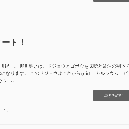
敵
な
ご
提
案”の
タート！
川鍋」。 柳川鍋とは、ドジョウとゴボウを味噌と醤油の割下
のになります。 このドジョウはこれからが旬！ カルシウム、ビ
ゲン …
“「柳
続きを読む
川
鍋」
ついて
6/1
～
ス