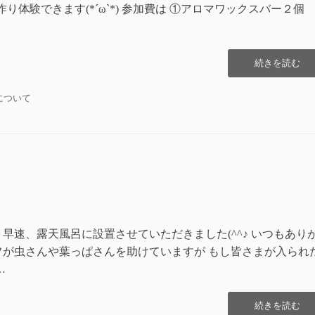
り体験できます(*´ω`*) 参加費は ①アロマワックスバー２
“５
続きを読む
月
２
について
７
日
(日)
ワ
ー
ク
シ
ョ
ッ
プ
早速、露天風呂に設置させていただきました(^^♪ いつもあり
開
フが虫さんや葉っぱさんを助けていますが もし皆さまが入られ
催！”の
…
“素
続きを読む