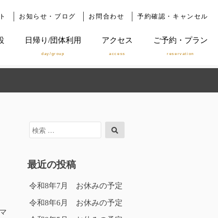
ト
お知らせ・ブログ
お問合わせ
予約確認・キャンセル
設
日帰り/団体利用
アクセス
ご予約・プラン
day/group
access
reservation
検
検
索
索
対
象:
最近の投稿
令和8年7月 お休みの予定
令和8年6月 お休みの予定
マ