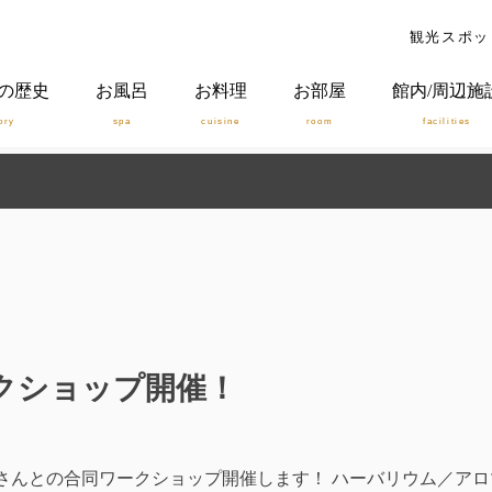
観光スポッ
の歴史
お風呂
お料理
お部屋
館内/周辺施
ory
spa
cuisine
room
facilities
ークショップ開催！
花さんとの合同ワークショップ開催します！ ハーバリウム／アロ