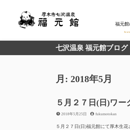
コ
ン
テ
福元館
ン
ツ
hist
へ
七沢温泉 福元館ブログ
ス
キ
ッ
プ
月:
2018年5月
５月２７日(日)ワ
投
投
2018年5月25日
fukumotokan
稿
稿
日
者
５月２７日(日)福元館にて厚木生