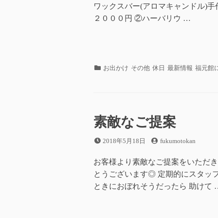
ワックスバー(アロマキャンドル)手作
２０００円 ②ハーバリウ …
カ
お出かけ
その他
休日
最新情報
福元館
テ
ゴ
リ
ー
素敵なご提案
投
投
2018年5月18日
fukumotokan
稿
稿
日
者
お客様より素敵なご提案をいただき 
とうございます◎ 定期的にスタッ
ときにおぼれそうだったら 助けて 