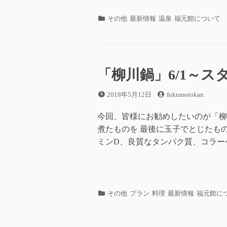
カ
その他
最新情報
温泉
福元館について
テ
ゴ
リ
ー
「柳川鍋」6/1～ス
投
投
2018年5月12日
fukumotokan
稿
稿
日
者
今回、皆様にお勧めしたいのが「柳
煮たものを 最後に玉子でとじたも
ミンD、良質なタンパク質、コラー
カ
その他
プラン
料理
最新情報
福元館に
テ
ゴ
リ