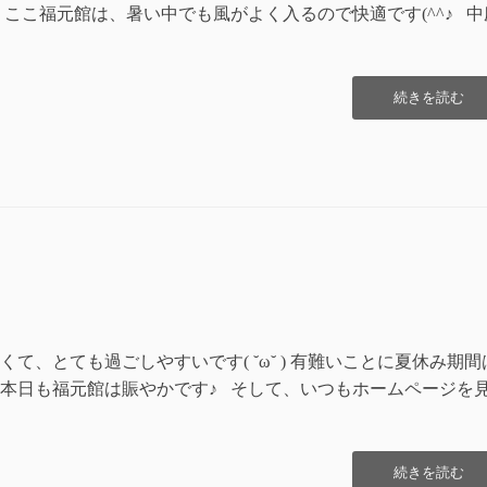
ここ福元館は、暑い中でも風がよく入るので快適です(^^♪ 中
“夏
続きを読む
本
番！！！”の
て、とても過ごしやすいです( ˘ω˘ ) 有難いことに夏休み期間
本日も福元館は賑やかです♪ そして、いつもホームページを
“変
続きを読む