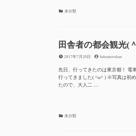
カ
未分類
テ
ゴ
リ
ー
田舎者の都会観光(＾
投
投
2017年7月20日
fukumotokan
稿
稿
日
者
先日、行ってきたのは東京都！ 電
行ってきました( ^ω^ ) ※写真
たので、大人二 …
カ
未分類
テ
ゴ
リ