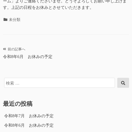
ーム」よりご連絡くださいませ。どうぞよろしくお願い申し上げま
す。上記の日程をお休みとさせていただきます。
カ
未分類
テ
ゴ
リ
ー
投
前の記事へ
令和8年6月 お休みの予定
稿
ナ
ビ
検
検
ゲ
索
索
ー
対
象:
シ
最近の投稿
ョ
ン
令和8年7月 お休みの予定
令和8年6月 お休みの予定