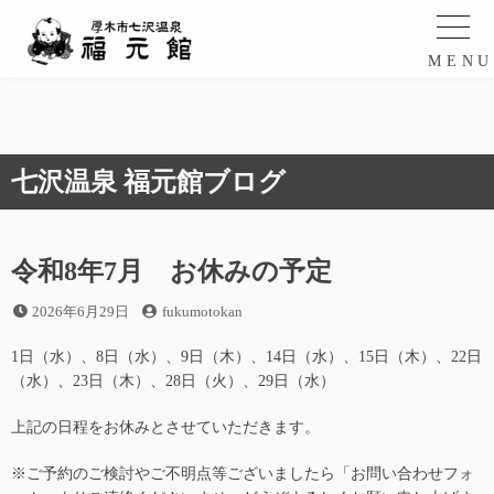
コ
ン
テ
MEN
ン
ツ
へ
ス
七沢温泉 福元館ブログ
キ
ッ
プ
令和8年7月 お休みの予定
投
投
2026年6月29日
fukumotokan
稿
稿
日
者
1日（水）、8日（水）、9日（木）、14日（水）、15日（木）、22日
（水）、23日（木）、28日（火）、29日（水）
上記の日程をお休みとさせていただきます。
※ご予約のご検討やご不明点等ございましたら「お問い合わせフォ