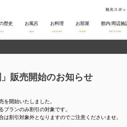
観光スポッ
の歴史
お風呂
お料理
お部屋
館内/周辺施
ory
spa
cuisine
room
facilities
割」販売開始のお知らせ
売を開始いたしました。
るプランのみ割引の対象です。
合は割引対象外となりますのでご注意くださいませ。