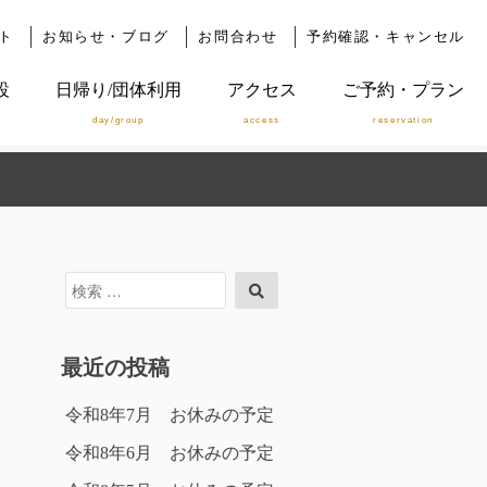
ト
お知らせ・ブログ
お問合わせ
予約確認・キャンセル
設
日帰り/団体利用
アクセス
ご予約・プラン
day/group
access
reservation
検
検
索
索
対
象:
最近の投稿
令和8年7月 お休みの予定
令和8年6月 お休みの予定