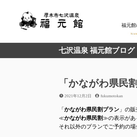
コ
ン
テ
福元館
ン
ツ
hist
へ
七沢温泉 福元館ブログ
ス
キ
ッ
プ
「かながわ県民
投
投
2021年12月2日
fukumotokan
稿
稿
日
者
「
かながわ県民割プラン
」の販
≪
かながわ県民割
≫の表示があ
それ以外のプランでご予約の場