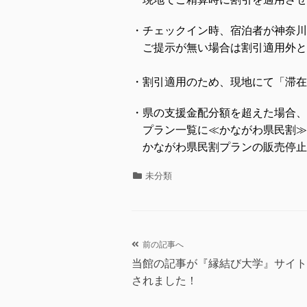
・チェックイン時、宿泊者が神奈川
ご提示が無い場合は割引適用外と
・割引適用のため、現地にて「滞在
・県の支援金配分額を超えた場合、
プラン一覧に≪かながわ県民割≫
かながわ県民割プランの販売停止
カ
未分類
テ
ゴ
リ
ー
前の記事へ
投
当館の記事が『縁結び大学』サイト
稿
されました！
ナ