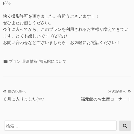
(^^♪
快く撮影許可を頂きました。有難うございます！！
ぜひまたお越しください。
今年に入ってから、このプランを利用されるお客様が増えてきてい
ます。とても嬉しいですヾ(≧▽≦)ﾉ
お問い合わせなどございましたら、お気軽にお電話ください！
カ
プラン
最新情報
福元館について
テ
ゴ
リ
ー
投
前の記事へ
次の記事へ
６月に入りました(^^♪
福元館のお土産コーナー！
稿
ナ
ビ
検
検
ゲ
索
索