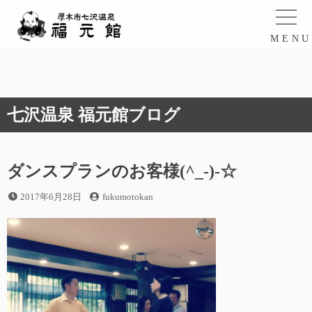
コ
ン
テ
MEN
ン
ツ
へ
ス
七沢温泉 福元館ブログ
キ
ッ
プ
ダンスプランのお客様(^_-)-☆
投
投
2017年6月28日
fukumotokan
稿
稿
日
者