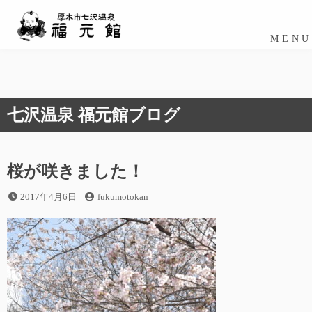
コ
ン
テ
MEN
ン
ツ
へ
ス
七沢温泉 福元館ブログ
キ
ッ
プ
桜が咲きました！
投
投
2017年4月6日
fukumotokan
稿
稿
日
者