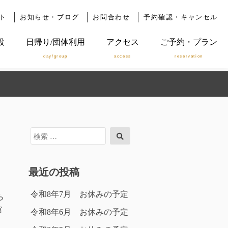
ト
お知らせ・ブログ
お問合わせ
予約確認・キャンセル
設
日帰り/団体利用
アクセス
ご予約・プラン
day/group
access
reservation
検
検
索
索
対
象:
最近の投稿
令和8年7月 お休みの予定
ら
館
令和8年6月 お休みの予定