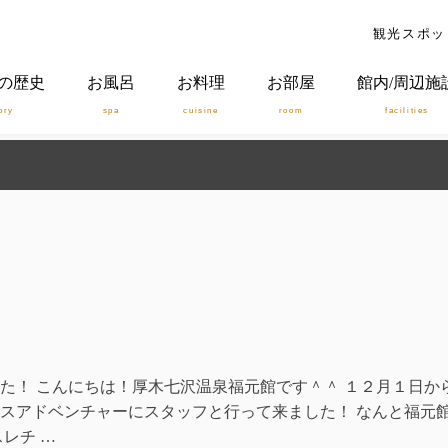
観光スポッ
の歴史
お風呂
お料理
お部屋
館内/周辺施
ory
spa
cuisine
room
facilities
た！ こんにちは！厚木七沢温泉福元館です＾＾ １２月１日か
スアドベンチャーにスタッフと行って来ました！ なんと福元
レチ …