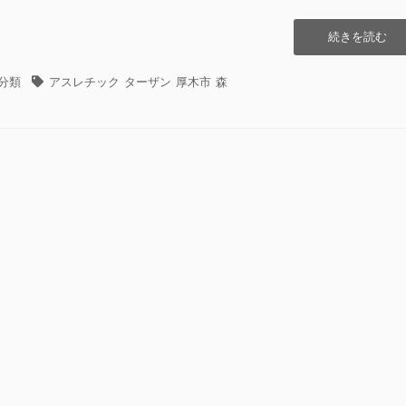
“ツ
続きを読む
リ
ー
タ
分類
アスレチック
ターザン
厚木市
森
ク
グ
ロ
ス
ア
ド
ベ
ン
チ
ャ
ー”の