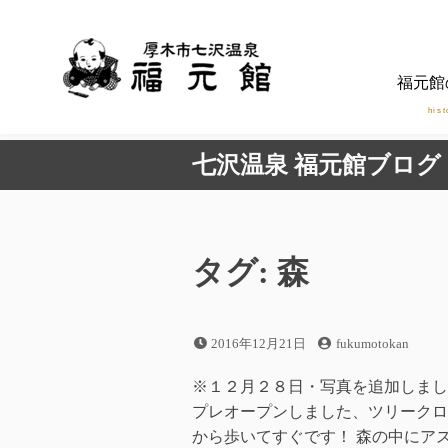
コ
ン
テ
福元館
ン
ツ
hist
へ
七沢温泉 福元館ブログ
ス
キ
ッ
プ
タグ:
森
投
投
2016年12月21日
fukumotokan
稿
稿
日
者
※１２月２８日・写真を追加しまし
プレオープンしました、ツリークロ
から歩いてすぐです！ 森の中にアス