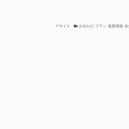
フ
カ
アサイド
お出かけ
プラン
最新情報
未
ォ
テ
ー
ゴ
マ
リ
ッ
ー
ト