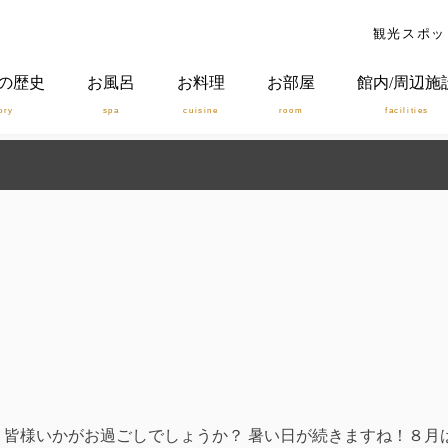
観光スポッ
の歴史
お風呂
お料理
お部屋
館内/周辺施
ory
spa
cuisine
room
facilities
。皆様いかがお過ごしでしょうか？ 暑い日が続きますね！８月