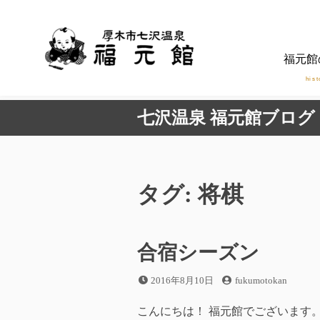
コ
ン
テ
福元館
ン
ツ
hist
へ
七沢温泉 福元館ブログ
ス
キ
ッ
プ
タグ:
将棋
合宿シーズン
投
投
2016年8月10日
fukumotokan
稿
稿
日
者
こんにちは！ 福元館でございます