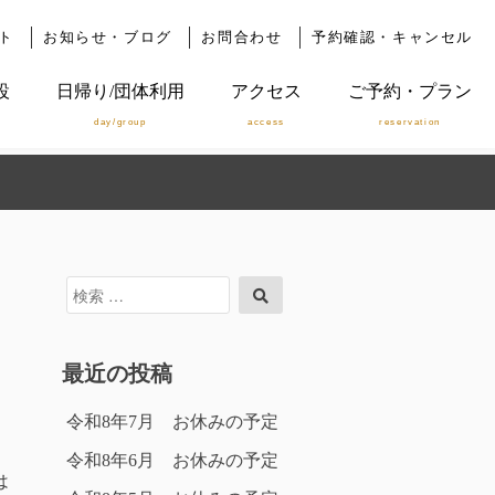
ト
お知らせ・ブログ
お問合わせ
予約確認・キャンセル
設
日帰り/団体利用
アクセス
ご予約・プラン
day/group
access
reservation
検
検
索
索
対
象:
最近の投稿
令和8年7月 お休みの予定
令和8年6月 お休みの予定
は