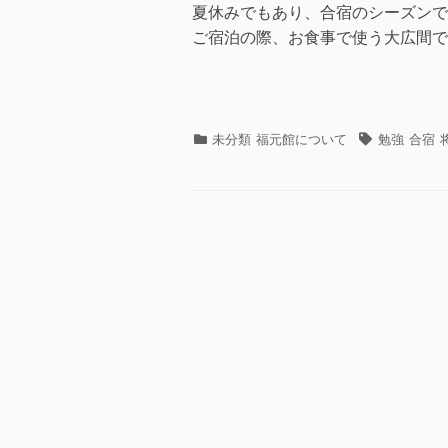
夏休みでもあり、合宿のシーズンで
ご宿泊の際、お食事で使う大広間で
カ
タ
未分類
福元館について
勉強
合宿
テ
グ
ゴ
リ
ー