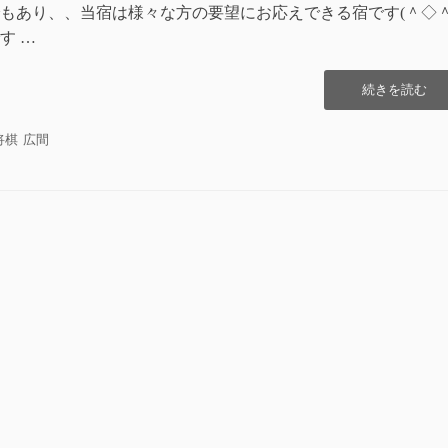
もあり、、当宿は様々な方の要望にお応えできる宿です(＾◇＾
す …
“合
続きを読む
宿
シ
将棋
広間
ー
ズ
ン”の