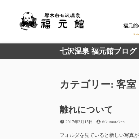
コ
ン
テ
福元館
ン
ツ
hist
へ
七沢温泉 福元館ブログ
ス
キ
ッ
プ
カテゴリー:
客室
離れについて
投
投
2017年2月15日
fukumotokan
稿
稿
日
者
フォルダを見ていると新しい写真が