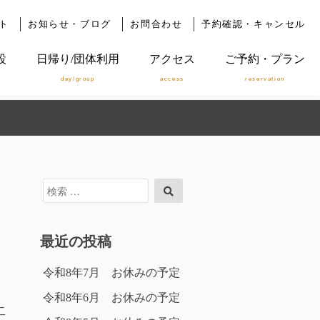
ト
お知らせ・ブログ
お問合わせ
予約確認・キャンセル
設
日帰り/団体利用
アクセス
ご予約・プラン
day/group
access
reservation
検
検
索
索
対
象:
最近の投稿
令和8年7月 お休みの予定
令和8年6月 お休みの予定
二