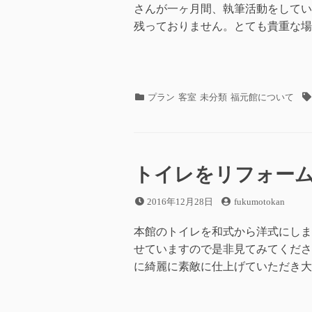
さんが一ヶ月間、執筆活動をしてい
残っておりません。とても貴重な場
カ
タ
プラン
客室
未分類
福元館について
テ
グ
ゴ
リ
ー
トイレをリフォー
投
投
2016年12月28日
fukumotokan
稿
稿
日
者
本館のトイレを和式から洋式にしま
せていますので是非見てみてくださ
に綺麗に素敵に仕上げていただき大