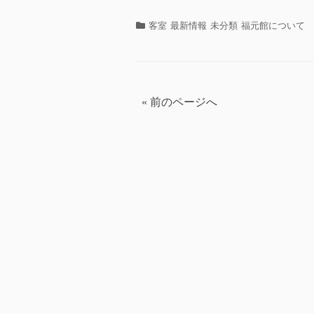
カ
客室
最新情報
未分類
福元館について
テ
ゴ
リ
ー
投
« 前のページへ
稿
の
ペ
ー
ジ
送
り