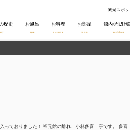
観光スポッ
の歴史
お風呂
お料理
お部屋
館内/周辺施
ory
spa
cuisine
room
facilities
入っておりました！ 福元館の離れ、小林多喜二亭です。 多喜