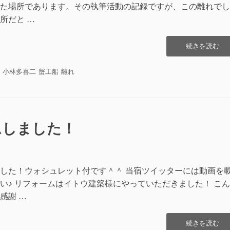
た場所であります。その執筆活動の記録ですが、この離れでし
所だと …
“離
続きを読む
れ
に
小林多喜二
蟹工船
離れ
つ
い
て”の
ムしました！
した！ウォシュレット付です＾＾ 当宿ツイッターには動画を
い♪ リフォームはイトウ建築様にやっていただきました！ こ
感謝 …
“ト
続きを読む